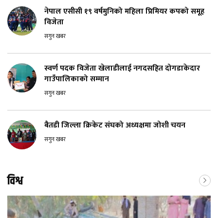
नेपाल एसीसी १९ वर्षमुनिको महिला प्रिमियर कपको समूह
विजेता
सगुन खबर
स्वर्ण पदक विजेता खेलाडीलाई नगदसहित दोगडाकेदार
गाउँपालिकाको सम्मान
सगुन खबर
बैतडी जिल्ला क्रिकेट संघको अध्यक्षमा जोशी चयन
सगुन खबर
विश्व