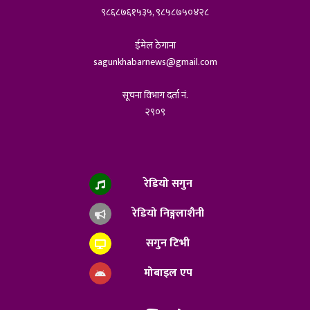
९८६८७६१५३५, ९८५८७५०४२८
ईमेल ठेगाना
sagunkhabarnews@gmail.com
सूचना विभाग दर्ता नं.
२९०९
रेडियो सगुन
रेडियो निङ्गलाशैनी
सगुन टिभी
मोबाइल एप