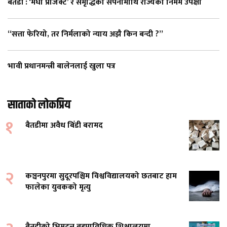
बैतडी : ‘मेघा प्रोजेक्ट’ र समृद्धिको सपनामाथि राज्यको निर्मम उपेक्षा
“सत्ता फेरियो, तर निर्मलाको न्याय अझै किन बन्दी ?”
भावी प्रधानमन्त्री बालेनलाई खुला पत्र
साताको लोकप्रिय
१
बैतडीमा अवैध बिँडी बरामद
२
कञ्चनपुरमा सुदूरपश्चिम विश्वविद्यालयको छतबाट हाम
फालेका युवकको मृत्यु
बैतडीको भिमदत्त बहुप्राविधिक शिक्षालयमा