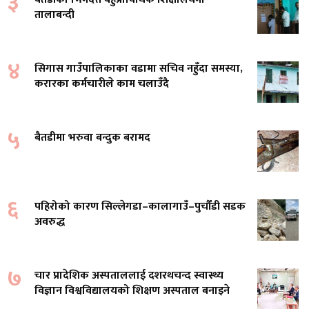
३
तालाबन्दी
४
सिगास गाउँपालिकाका वडामा सचिव नहुँदा समस्या,
करारका कर्मचारीले काम चलाउँदै
५
बैतडीमा भरुवा बन्दुक बरामद
६
पहिरोको कारण सिल्लेगडा–कालागाउँ–पुर्चौंडी सडक
अवरुद्ध
७
चार प्रादेशिक अस्पताललाई दशरथचन्द स्वास्थ्य
विज्ञान विश्वविद्यालयको शिक्षण अस्पताल बनाइने