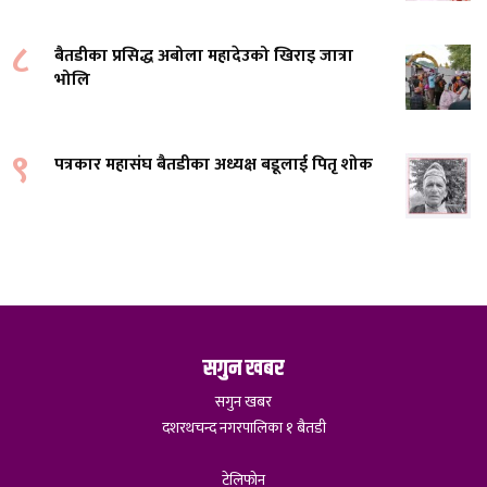
८
बैतडीका प्रसिद्ध अबोला महादेउको खिराइ जात्रा
भोलि
९
पत्रकार महासंघ बैतडीका अध्यक्ष बडूलाई पितृ शोक
सगुन खबर
सगुन खबर
दशरथचन्द नगरपालिका १ बैतडी
टेलिफोन