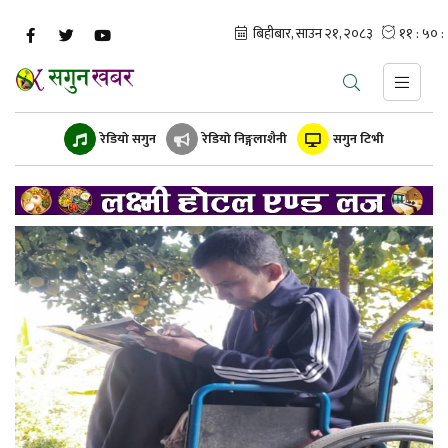
रेडियो सगुन
रेडियो निङ्गलाशैनी
सगुन टिभी