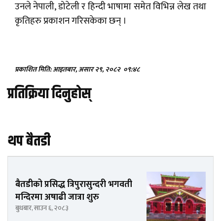
उनले नेपाली, डोटेली र हिन्दी भाषामा समेत विभिन्न लेख तथा
कृतिहरु प्रकाशन गरिसकेका छन् ।
प्रकाशित मिति: आइतबार, असार २९, २०८२
०९:४८
प्रतिक्रिया दिनुहोस्
थप बैतडी
बैतडीको प्रसिद्ध त्रिपुरासुन्दरी भगवती
मन्दिरमा अषाढी जात्रा शुरु
बुधबार, साउन ६, २०८३