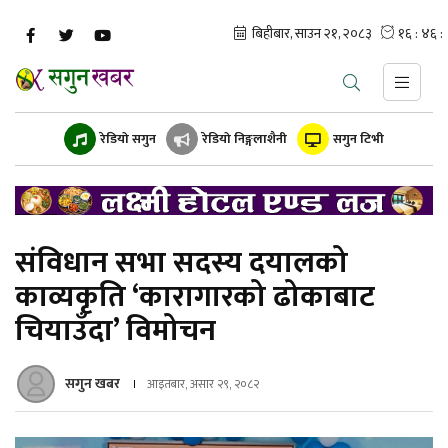
रेडियो सगुन
रेडियो निङ्गलाशैनी
सगुन टिभी
संविधान सभा सदस्य दयालको
काव्यकृति ‘कारागारको ढोकाबाट
चियाउँदा’ विमोचन
सगुन खबर
आइतबार, असार २९, २०८२