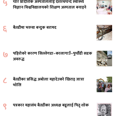
५
चार प्रादेशिक अस्पताललाई दशरथचन्द स्वास्थ्य
विज्ञान विश्वविद्यालयको शिक्षण अस्पताल बनाइने
६
बैतडीमा भरुवा बन्दुक बरामद
७
पहिरोको कारण सिल्लेगडा–कालागाउँ–पुर्चौंडी सडक
अवरुद्ध
८
बैतडीका प्रसिद्ध अबोला महादेउको खिराइ जात्रा
भोलि
९
पत्रकार महासंघ बैतडीका अध्यक्ष बडूलाई पितृ शोक