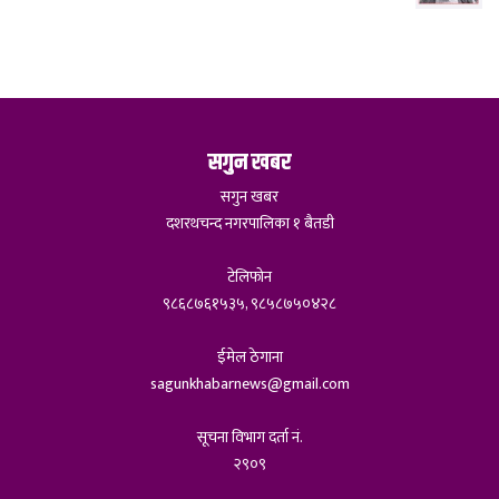
सगुन खबर
सगुन खबर
दशरथचन्द नगरपालिका १ बैतडी
टेलिफोन
९८६८७६१५३५, ९८५८७५०४२८
ईमेल ठेगाना
sagunkhabarnews@gmail.com
सूचना विभाग दर्ता नं.
२९०९