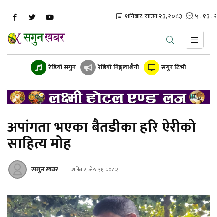
रेडियो सगुन
रेडियो निङ्गलाशैनी
सगुन टिभी
अपांगता भएका बैतडीका हरि ऐरीको
साहित्य मोह
सगुन खबर
शनिबार, जेठ ३१, २०८२