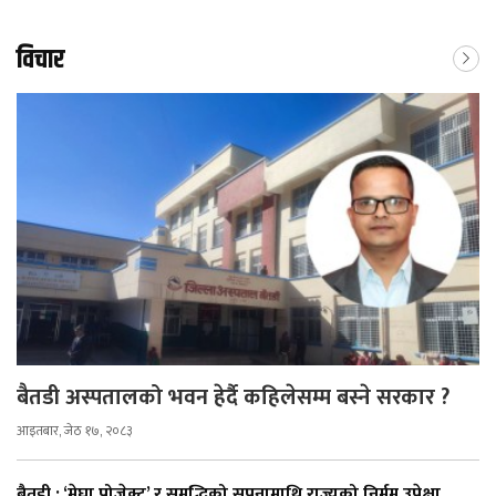
विचार
बैतडी अस्पतालको भवन हेर्दै कहिलेसम्म बस्ने सरकार ?
आइतबार, जेठ १७, २०८३
बैतडी : ‘मेघा प्रोजेक्ट’ र समृद्धिको सपनामाथि राज्यको निर्मम उपेक्षा