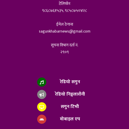
टेलिफोन
९८६८७६१५३५, ९८५८७५०४२८
ईमेल ठेगाना
sagunkhabarnews@gmail.com
सूचना विभाग दर्ता नं.
२९०९
रेडियो सगुन
रेडियो निङ्गलाशैनी
सगुन टिभी
मोबाइल एप