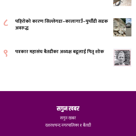
८
पहिरोको कारण सिल्लेगडा–कालागाउँ–पुर्चौंडी सडक
अवरुद्ध
९
पत्रकार महासंघ बैतडीका अध्यक्ष बडूलाई पितृ शोक
सगुन खबर
सगुन खबर
दशरथचन्द नगरपालिका १ बैतडी