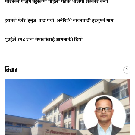
भारतको पश्चिम बङ्गालमा पहिलो पटक भाजपा सरकार बन्यो
इरानले फेरि ‘हर्मुज’ बन्द गर्यो, अमेरिकी नाकाबन्दी हट्नुपर्ने माग
यूएईले १२८ जना नेपालीलाई आममाफी दियाे
विचार