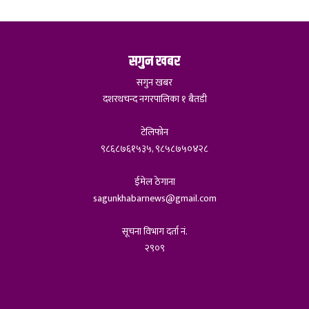
सगुन खबर
सगुन खबर
दशरथचन्द नगरपालिका १ बैतडी
टेलिफोन
९८६८७६१५३५, ९८५८७५०४२८
ईमेल ठेगाना
sagunkhabarnews@gmail.com
सूचना विभाग दर्ता नं.
२९०९