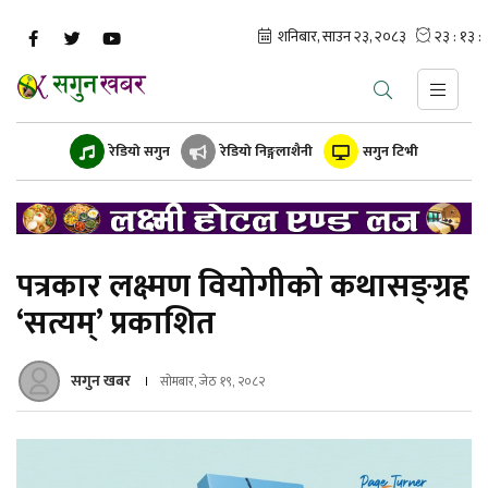
रेडियो सगुन
रेडियो निङ्गलाशैनी
सगुन टिभी
पत्रकार लक्ष्मण वियोगीको कथासङ्ग्रह
‘सत्यम्’ प्रकाशित
सगुन खबर
सोमबार, जेठ १९, २०८२