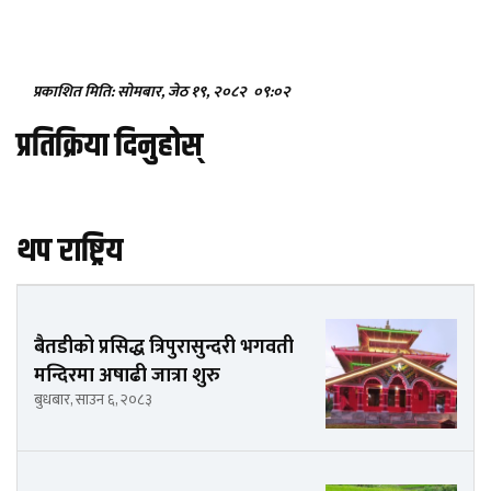
प्रकाशित मिति: सोमबार, जेठ १९, २०८२
०९:०२
प्रतिक्रिया दिनुहोस्
थप राष्ट्रिय
बैतडीको प्रसिद्ध त्रिपुरासुन्दरी भगवती
मन्दिरमा अषाढी जात्रा शुरु
बुधबार, साउन ६, २०८३