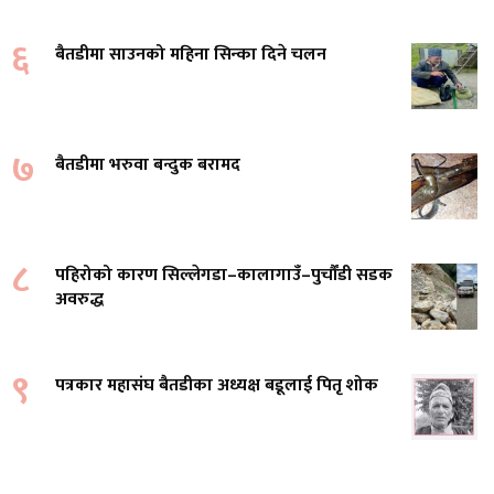
६
बैतडीमा साउनको महिना सिन्का दिने चलन
७
बैतडीमा भरुवा बन्दुक बरामद
८
पहिरोको कारण सिल्लेगडा–कालागाउँ–पुर्चौंडी सडक
अवरुद्ध
९
पत्रकार महासंघ बैतडीका अध्यक्ष बडूलाई पितृ शोक