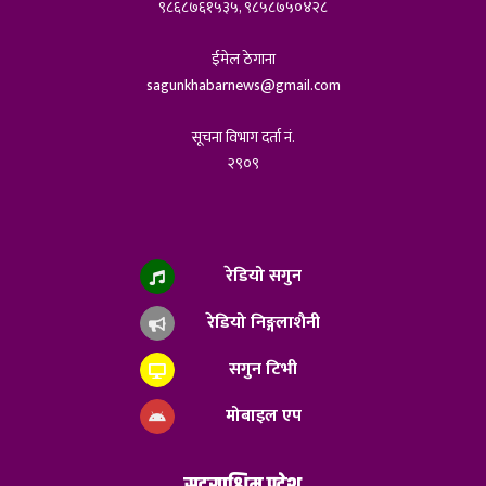
९८६८७६१५३५, ९८५८७५०४२८
ईमेल ठेगाना
sagunkhabarnews@gmail.com
सूचना विभाग दर्ता नं.
२९०९
रेडियो सगुन
रेडियो निङ्गलाशैनी
सगुन टिभी
मोबाइल एप
सुदुरपश्चिम प्रदेश