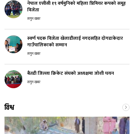
नेपाल एसीसी १९ वर्षमुनिको महिला प्रिमियर कपको समूह
विजेता
सगुन खबर
स्वर्ण पदक विजेता खेलाडीलाई नगदसहित दोगडाकेदार
गाउँपालिकाको सम्मान
सगुन खबर
बैतडी जिल्ला क्रिकेट संघको अध्यक्षमा जोशी चयन
सगुन खबर
विश्व