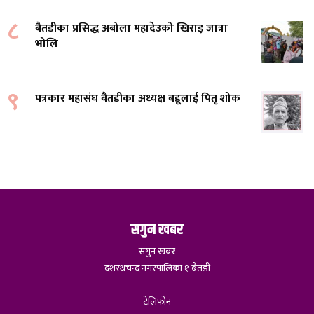
८
बैतडीका प्रसिद्ध अबोला महादेउको खिराइ जात्रा
भोलि
९
पत्रकार महासंघ बैतडीका अध्यक्ष बडूलाई पितृ शोक
सगुन खबर
सगुन खबर
दशरथचन्द नगरपालिका १ बैतडी
टेलिफोन