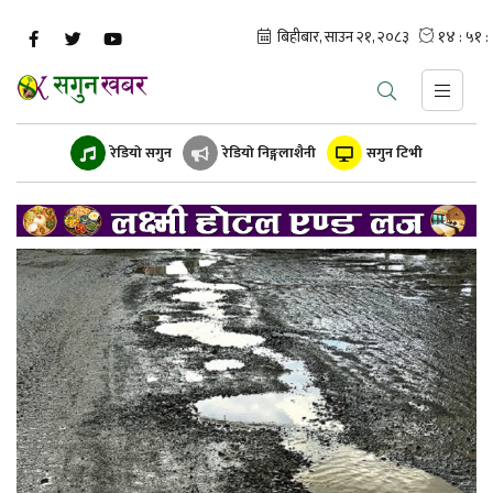
रेडियो सगुन
रेडियो निङ्गलाशैनी
सगुन टिभी