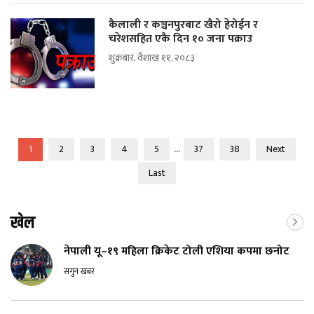
कैलाली र कञ्चनपुरबाट खैरो हेरोईन र
चरेशसहित एकै दिन १० जना पक्राउ
शुक्रबार, वैशाख ११, २०८३
...
1
2
3
4
5
37
38
Next
Last
खेल
नेपाली यू–१९ महिला क्रिकेट टोली एशिया कपमा छनोट
सगुन खबर