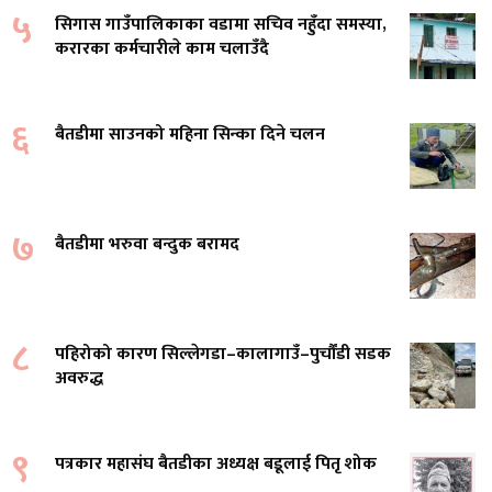
५
सिगास गाउँपालिकाका वडामा सचिव नहुँदा समस्या,
करारका कर्मचारीले काम चलाउँदै
६
बैतडीमा साउनको महिना सिन्का दिने चलन
७
बैतडीमा भरुवा बन्दुक बरामद
८
पहिरोको कारण सिल्लेगडा–कालागाउँ–पुर्चौंडी सडक
अवरुद्ध
९
पत्रकार महासंघ बैतडीका अध्यक्ष बडूलाई पितृ शोक