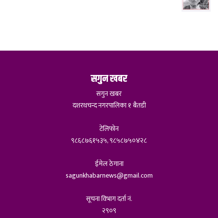
सगुन खबर
सगुन खबर
दशरथचन्द नगरपालिका १ बैतडी
टेलिफोन
९८६८७६१५३५, ९८५८७५०४२८
ईमेल ठेगाना
sagunkhabarnews@gmail.com
सूचना विभाग दर्ता नं.
२९०९