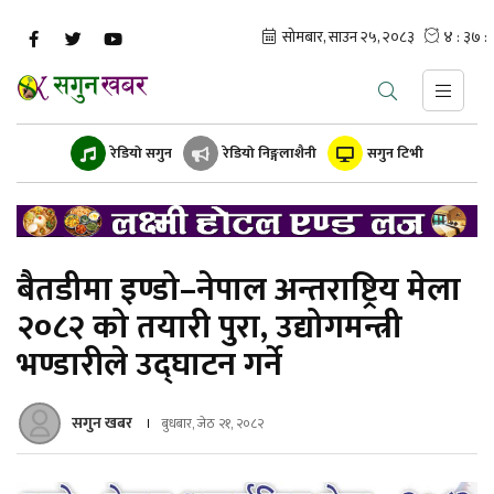
रेडियो सगुन
रेडियो निङ्गलाशैनी
सगुन टिभी
बैतडीमा इण्डो–नेपाल अन्तराष्ट्रिय मेला
२०८२ को तयारी पुरा, उद्योगमन्त्री
भण्डारीले उद्घाटन गर्ने
सगुन खबर
बुधबार, जेठ २१, २०८२