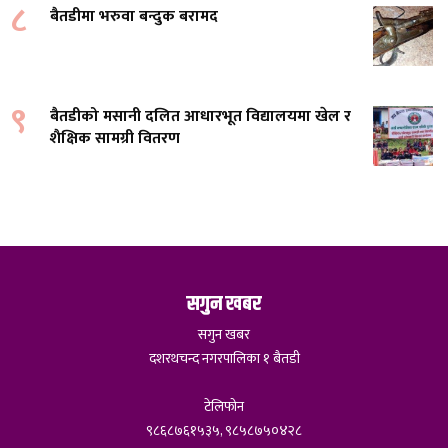
८
बैतडीमा भरुवा बन्दुक बरामद
९
बैतडीको मसानी दलित आधारभूत विद्यालयमा खेल र
शैक्षिक सामग्री वितरण
सगुन खबर
सगुन खबर
दशरथचन्द नगरपालिका १ बैतडी
टेलिफोन
९८६८७६१५३५, ९८५८७५०४२८