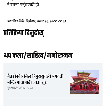
नै रचना गर्नुभएको हो ।
प्रकाशित मिति: बिहीबार, असार २६, २०८२
१२:१३
प्रतिक्रिया दिनुहोस्
थप कला/साहित्य/मनोरञ्जन
बैतडीको प्रसिद्ध त्रिपुरासुन्दरी भगवती
मन्दिरमा अषाढी जात्रा शुरु
बुधबार, साउन ६, २०८३