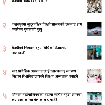
१
बैतडीमा अवैध बिँडी बरामद
२
कञ्चनपुरमा सुदूरपश्चिम विश्वविद्यालयको छतबाट हाम
फालेका युवकको मृत्यु
३
बैतडीको भिमदत्त बहुप्राविधिक शिक्षालयमा
तालाबन्दी
४
चार प्रादेशिक अस्पताललाई दशरथचन्द स्वास्थ्य
विज्ञान विश्वविद्यालयको शिक्षण अस्पताल बनाइने
५
सिगास गाउँपालिकाका वडामा सचिव नहुँदा समस्या,
करारका कर्मचारीले काम चलाउँदै