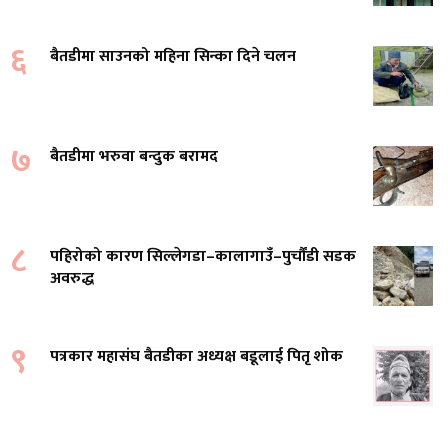
६
बैतडीमा साउनको महिना सिन्का दिने चलन
७
बैतडीमा भरुवा बन्दुक बरामद
८
पहिरोको कारण सिल्लेगडा–कालागाउँ–पुर्चौंडी सडक
अवरुद्ध
९
पत्रकार महासंघ बैतडीका अध्यक्ष बडूलाई पितृ शोक