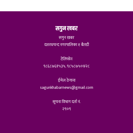
सगुन खबर
सगुन खबर
दशरथचन्द नगरपालिका १ बैतडी
टेलिफोन
९८६८७६१५३५, ९८५८७५०४२८
ईमेल ठेगाना
sagunkhabarnews@gmail.com
सूचना विभाग दर्ता नं.
२९०९