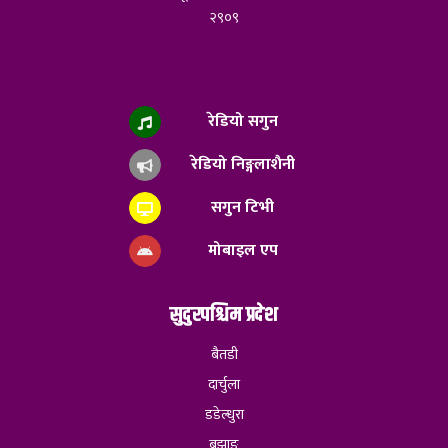
२९०९
रेडियो सगुन
रेडियो निङ्गलाशैनी
सगुन टिभी
मोबाइल एप
सुदुरपश्चिम प्रदेश
बैतडी
दार्चुला
डडेल्धुरा
बझाङ