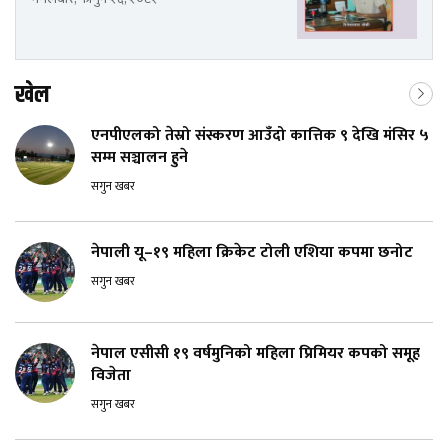
खेल
एनपीएलको तेस्रो संस्करण आउँदो कात्तिक ९ देखि मंसिर ५
सम्म सञ्चालन हुने
सगुन खबर
नेपाली यू–१९ महिला क्रिकेट टोली एशिया कपमा छनोट
सगुन खबर
नेपाल एसीसी १९ वर्षमुनिको महिला प्रिमियर कपको समूह
विजेता
सगुन खबर