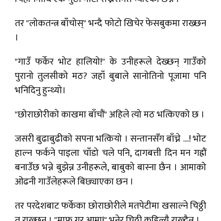
तर "लोकतन्त्र बाँचोस्" भन्दै फोटो खिचेर फेसबुकमा राख्छन
।
"गाउँ फर्केर भोट हालियो!" के उनीहरूले देख्छन् गाउँको
पुरानो तुलसीको मठ? जहाँ बुबाले सानोतिनो पूजामा पनि
भनिदिनु हुन्थ्यो।
"छोराछोरीको काखमा बाँचौं" अहिले त्यो मठ भत्किएको छ ।
जसरी बुढाबुढीको सपना भत्कियो । सन्तानसँग बाँच्ने ....! भोट
हाल्न फर्कने पाइला चाँडो चले पनि, दागबत्ती दिन मन गह्रौं
बनाउँछ भन्ने बुझेन्न उनीहरूले, बाबुको बास्ना छैन । आमाको
ओढनी गाउँलेहरूले बिछ्याएका छन ।
तर परदेशबाट फर्केका छोराछोरीले मतपेटीमा खसाल्ने चिठ्ठी
त राख्छन । "माफ गर आमा!" भनेर चिठ्ठी कहिल्यै राख्दैन्न ।