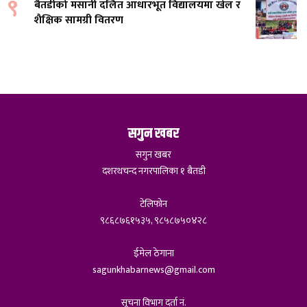
९
बैतडीको मसानी दलित आधारभूत विद्यालयमा खेल र
शैक्षिक सामग्री वितरण
सगुन खबर
सगुन खबर
दशरथचन्द नगरपालिका १ बैतडी
टेलिफोन
९८६८७६१५३५, ९८५८७५०४२८
ईमेल ठेगाना
sagunkhabarnews@gmail.com
सूचना विभाग दर्ता नं.