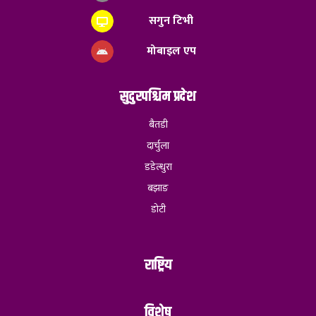
सगुन टिभी
मोबाइल एप
सुदुरपश्चिम प्रदेश
बैतडी
दार्चुला
डडेल्धुरा
बझाङ
डोटी
राष्ट्रिय
विशेष