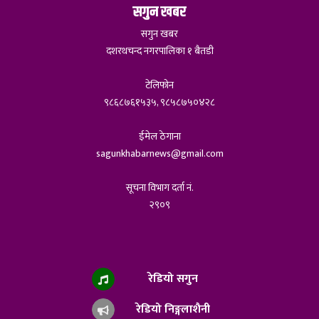
सगुन खबर
सगुन खबर
दशरथचन्द नगरपालिका १ बैतडी
टेलिफोन
९८६८७६१५३५, ९८५८७५०४२८
ईमेल ठेगाना
sagunkhabarnews@gmail.com
सूचना विभाग दर्ता नं.
२९०९
रेडियो सगुन
रेडियो निङ्गलाशैनी