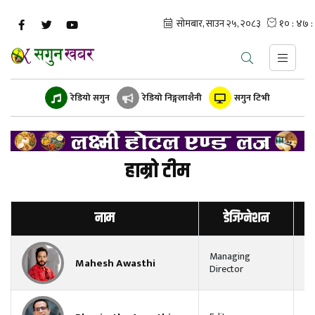
रेडियो सगुन
रेडियो निङ्गलाशैनी
सगुन टिभी
हाम्रो टीम
नाम
डेजिग्नेशन
Managing
Mahesh Awasthi
Director