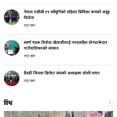
नेपाल एसीसी १९ वर्षमुनिको महिला प्रिमियर कपको समूह
विजेता
सगुन खबर
स्वर्ण पदक विजेता खेलाडीलाई नगदसहित दोगडाकेदार
गाउँपालिकाको सम्मान
सगुन खबर
बैतडी जिल्ला क्रिकेट संघको अध्यक्षमा जोशी चयन
सगुन खबर
विश्व