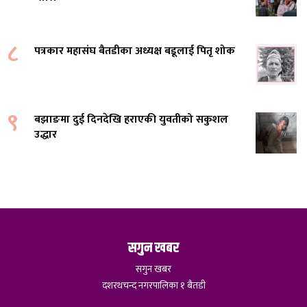
८
पत्रकार महासंघ बैतडीका अध्यक्ष बडूलाई पितृ शोक
९
बझाङमा दुई दिनदेखि हराएकी युवतीको सकुशल
उद्धार
सगुन खबर
सगुन खबर
दशरथचन्द नगरपालिका १ बैतडी