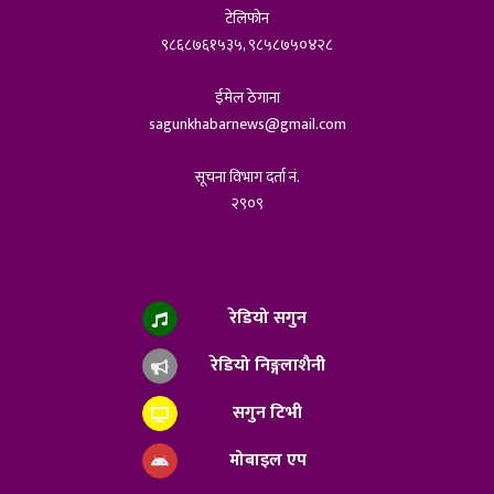
टेलिफोन
९८६८७६१५३५, ९८५८७५०४२८
ईमेल ठेगाना
sagunkhabarnews@gmail.com
सूचना विभाग दर्ता नं.
२९०९
रेडियो सगुन
रेडियो निङ्गलाशैनी
सगुन टिभी
मोबाइल एप