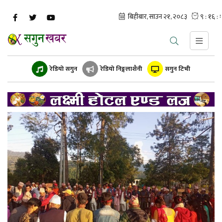
रेडियो सगुन
रेडियो निङ्गलाशैनी
सगुन टिभी