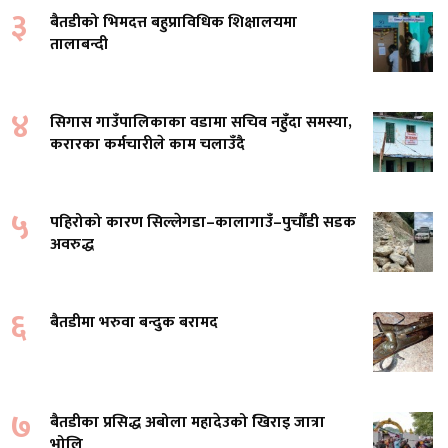
३
बैतडीको भिमदत्त बहुप्राविधिक शिक्षालयमा
तालाबन्दी
४
सिगास गाउँपालिकाका वडामा सचिव नहुँदा समस्या,
करारका कर्मचारीले काम चलाउँदै
५
पहिरोको कारण सिल्लेगडा–कालागाउँ–पुर्चौंडी सडक
अवरुद्ध
६
बैतडीमा भरुवा बन्दुक बरामद
७
बैतडीका प्रसिद्ध अबोला महादेउको खिराइ जात्रा
भोलि