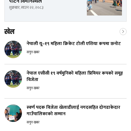
पाटन विमानस्थल
शुक्रबार, साउन २२, २०८३
खेल
नेपाली यू–१९ महिला क्रिकेट टोली एशिया कपमा छनोट
सगुन खबर
नेपाल एसीसी १९ वर्षमुनिको महिला प्रिमियर कपको समूह
विजेता
सगुन खबर
स्वर्ण पदक विजेता खेलाडीलाई नगदसहित दोगडाकेदार
गाउँपालिकाको सम्मान
सगुन खबर