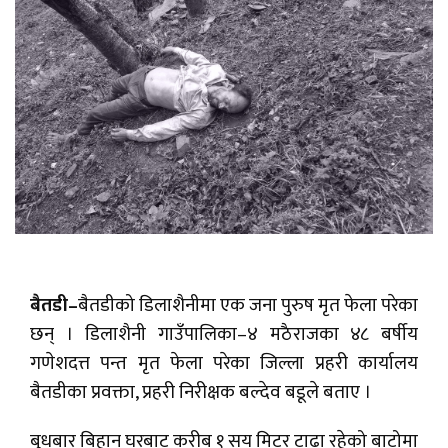
बैतडी–
बैतडीको डिलाशैनीमा एक जना पुरुष मृत फेला परेका
छन् । डिलाशैनी गाउँपालिका–४ मठैराजका ४८ बर्षीय
गणेशदत्त पन्त मृत फेला परेका जिल्ला प्रहरी कार्यालय
बैतडीका प्रवक्ता, प्रहरी निरीक्षक बल्देव बडूले बताए ।
बुधबार बिहान घरबाट करीब १ सय मिटर टाढा रहेको बाटोमा