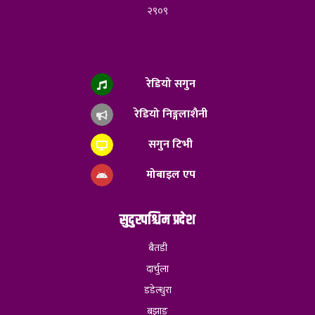
२९०९
रेडियो सगुन
रेडियो निङ्गलाशैनी
सगुन टिभी
मोबाइल एप
सुदुरपश्चिम प्रदेश
बैतडी
दार्चुला
डडेल्धुरा
बझाङ