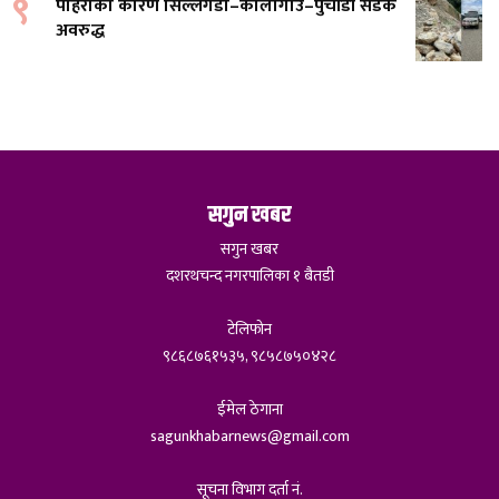
९
पहिरोको कारण सिल्लेगडा–कालागाउँ–पुर्चौंडी सडक
अवरुद्ध
सगुन खबर
सगुन खबर
दशरथचन्द नगरपालिका १ बैतडी
टेलिफोन
९८६८७६१५३५, ९८५८७५०४२८
ईमेल ठेगाना
sagunkhabarnews@gmail.com
सूचना विभाग दर्ता नं.