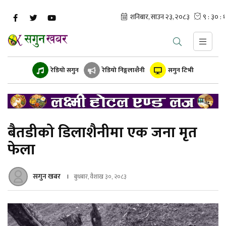
रेडियो सगुन
रेडियो निङ्गलाशैनी
सगुन टिभी
बैतडीको डिलाशैनीमा एक जना मृत
फेला
सगुन खबर
बुधबार, वैशाख ३०, २०८३