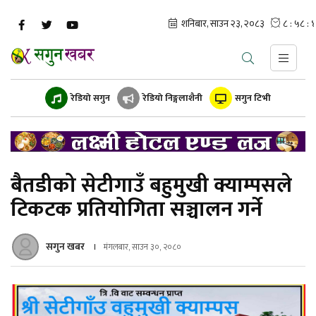
रेडियो सगुन
रेडियो निङ्गलाशैनी
सगुन टिभी
बैतडीको सेटीगाउँ बहुमुखी क्याम्पसले
टिकटक प्रतियोगिता सञ्चालन गर्ने
सगुन खबर
मंगलबार, साउन ३०, २०८०