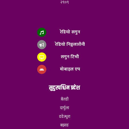
२९०९
रेडियो सगुन
रेडियो निङ्गलाशैनी
सगुन टिभी
मोबाइल एप
सुदुरपश्चिम प्रदेश
बैतडी
दार्चुला
डडेल्धुरा
बझाङ