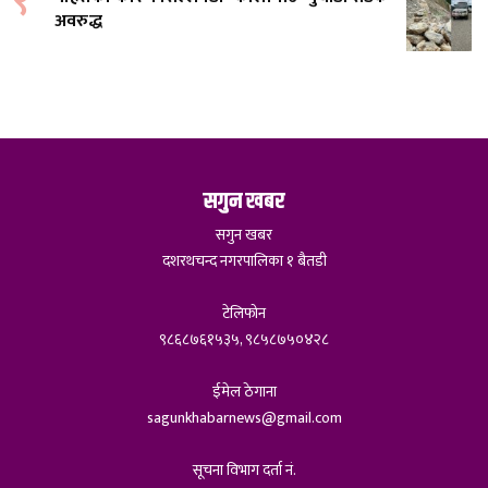
९
अवरुद्ध
सगुन खबर
सगुन खबर
दशरथचन्द नगरपालिका १ बैतडी
टेलिफोन
९८६८७६१५३५, ९८५८७५०४२८
ईमेल ठेगाना
sagunkhabarnews@gmail.com
सूचना विभाग दर्ता नं.