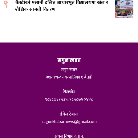
९
बैतडीको मसानी दलित आधारभूत विद्यालयमा खेल र
शैक्षिक सामग्री वितरण
सगुन खबर
सगुन खबर
दशरथचन्द नगरपालिका १ बैतडी
टेलिफोन
९८६८७६१५३५, ९८५८७५०४२८
ईमेल ठेगाना
sagunkhabarnews@gmail.com
सूचना विभाग दर्ता नं.