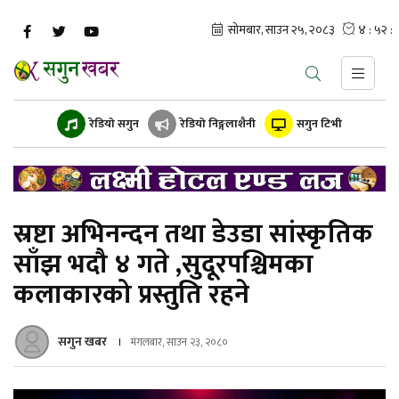
रेडियो सगुन
रेडियो निङ्गलाशैनी
सगुन टिभी
स्रष्टा अभिनन्दन तथा डेउडा सांस्कृतिक
साँझ भदौ ४ गते ,सुदूरपश्चिमका
कलाकारको प्रस्तुति रहने
सगुन खबर
मंगलबार, साउन २३, २०८०