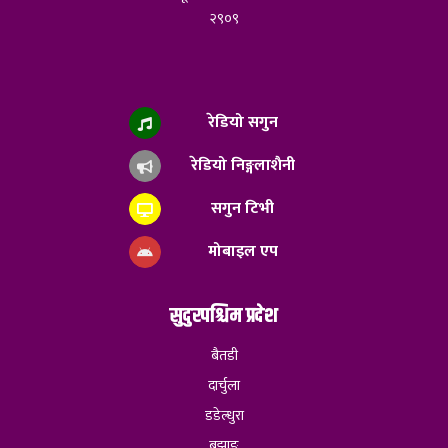
२९०९
रेडियो सगुन
रेडियो निङ्गलाशैनी
सगुन टिभी
मोबाइल एप
सुदुरपश्चिम प्रदेश
बैतडी
दार्चुला
डडेल्धुरा
बझाङ