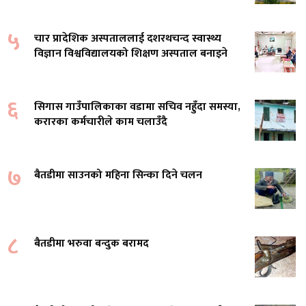
५
चार प्रादेशिक अस्पताललाई दशरथचन्द स्वास्थ्य
विज्ञान विश्वविद्यालयको शिक्षण अस्पताल बनाइने
६
सिगास गाउँपालिकाका वडामा सचिव नहुँदा समस्या,
करारका कर्मचारीले काम चलाउँदै
७
बैतडीमा साउनको महिना सिन्का दिने चलन
८
बैतडीमा भरुवा बन्दुक बरामद