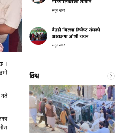
गाउँपालिकाको सम्मान
सगुन खबर
बैतडी जिल्ला क्रिकेट संघको
अध्यक्षमा जोशी चयन
सगुन खबर
 छ ।
्चमी
विश्व
 गते
यतका
गौरा