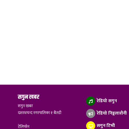
सगुन खबर
रेडियो सगुन
सगुन खबर
दशरथचन्द नगरपालिका १ बैतडी
रेडियो निङ्गलाशैनी
सगुन टिभी
टेलिफोन