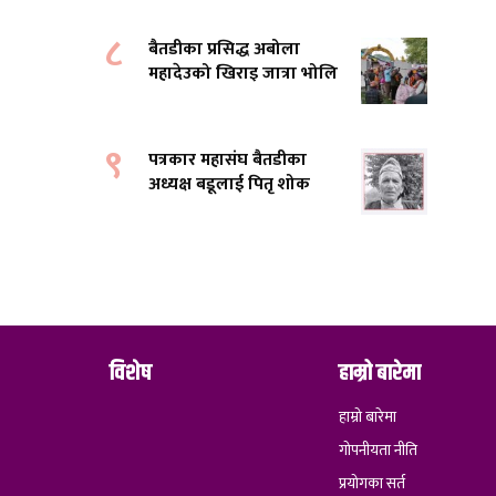
८
बैतडीका प्रसिद्ध अबोला
महादेउको खिराइ जात्रा भोलि
९
पत्रकार महासंघ बैतडीका
अध्यक्ष बडूलाई पितृ शोक
विशेष
हाम्रो बारेमा
हाम्रो बारेमा
गोपनीयता नीति
प्रयोगका सर्त