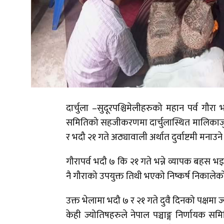
दार्चुला –सुदूरपश्चिमेलीहरुको महान पर्व गौर
समितिको सहजीकरणमा दार्चुलास्थित मालिकार्जु
र भदौ २१ गते अठ्यावाली अर्थात दुर्वाष्टमी मनाउने
गौरापर्व भदौ ७ कि २१ गते भन्ने व्यापक बहस भ
नै गौराको उपयुक्त तिथी भएको निष्कर्ष निकालेको
उक्त भेलामा भदौ ७ र २१ गते दुवै दिनको पक्षम
केही ज्योतिषहरुले नेपाल पञ्चाङ्ग निर्णायक स