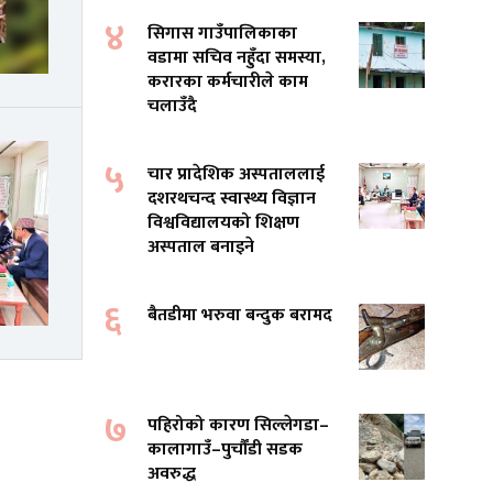
४
सिगास गाउँपालिकाका
वडामा सचिव नहुँदा समस्या,
करारका कर्मचारीले काम
चलाउँदै
५
चार प्रादेशिक अस्पताललाई
दशरथचन्द स्वास्थ्य विज्ञान
विश्वविद्यालयको शिक्षण
अस्पताल बनाइने
६
बैतडीमा भरुवा बन्दुक बरामद
७
पहिरोको कारण सिल्लेगडा–
कालागाउँ–पुर्चौंडी सडक
अवरुद्ध