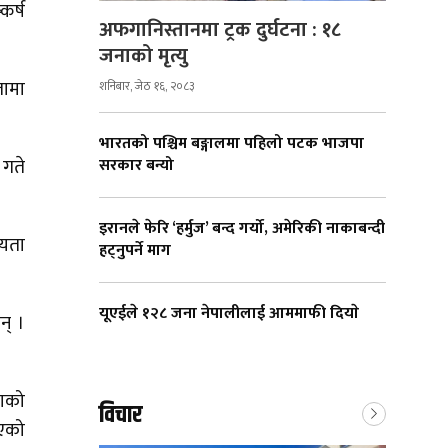
कर्ष
अफगानिस्तानमा ट्रक दुर्घटना : १८
जनाको मृत्यु
लामा
शनिबार, जेठ १६, २०८३
भारतको पश्चिम बङ्गालमा पहिलो पटक भाजपा
सरकार बन्यो
 गते
इरानले फेरि ‘हर्मुज’ बन्द गर्यो, अमेरिकी नाकाबन्दी
्यता
हट्नुपर्ने माग
यूएईले १२८ जना नेपालीलाई आममाफी दियाे
न् ।
राको
विचार
भएको