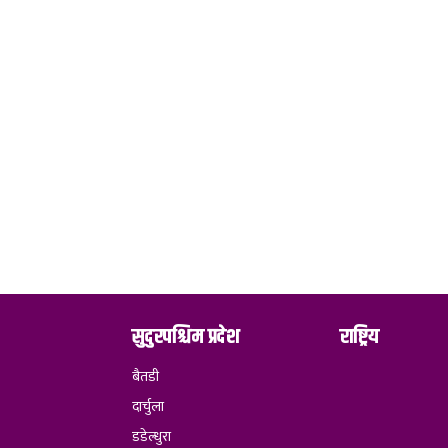
सुदुरपश्चिम प्रदेश
राष्ट्रिय
बैतडी
दार्चुला
डडेल्धुरा