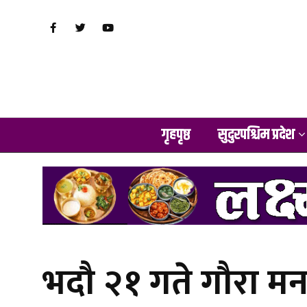
गृहपृष्ठ
सुदुरपश्चिम प्रदेश
भदौ २१ गते गौरा मन