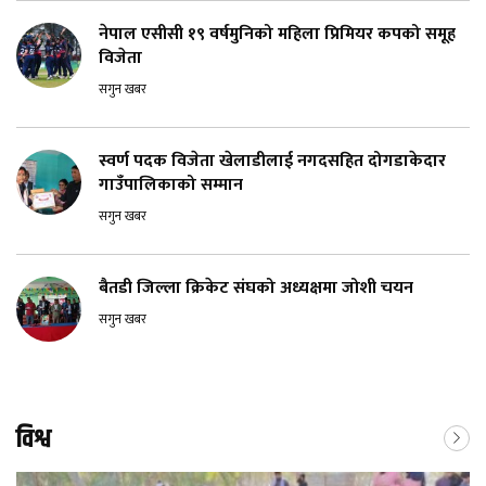
नेपाल एसीसी १९ वर्षमुनिको महिला प्रिमियर कपको समूह
विजेता
सगुन खबर
स्वर्ण पदक विजेता खेलाडीलाई नगदसहित दोगडाकेदार
गाउँपालिकाको सम्मान
सगुन खबर
बैतडी जिल्ला क्रिकेट संघको अध्यक्षमा जोशी चयन
सगुन खबर
विश्व