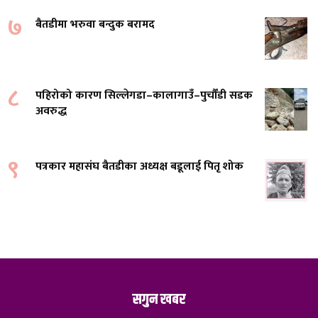
७
बैतडीमा भरुवा बन्दुक बरामद
८
पहिरोको कारण सिल्लेगडा–कालागाउँ–पुर्चौंडी सडक
अवरुद्ध
९
पत्रकार महासंघ बैतडीका अध्यक्ष बडूलाई पितृ शोक
सगुन खबर