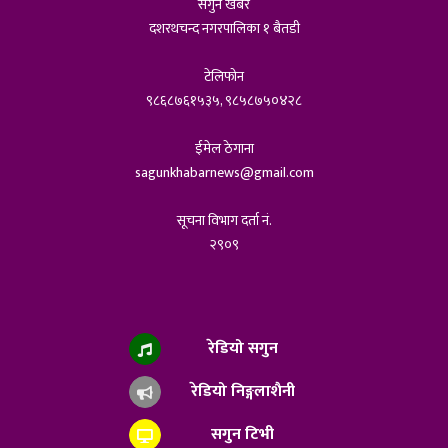
सगुन खबर
दशरथचन्द नगरपालिका १ बैतडी
टेलिफोन
९८६८७६१५३५, ९८५८७५०४२८
ईमेल ठेगाना
sagunkhabarnews@gmail.com
सूचना विभाग दर्ता नं.
२९०९
रेडियो सगुन
रेडियो निङ्गलाशैनी
सगुन टिभी