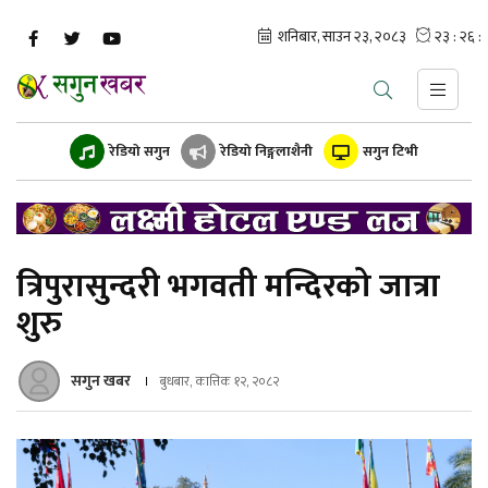
रेडियो सगुन
रेडियो निङ्गलाशैनी
सगुन टिभी
त्रिपुरासुन्दरी भगवती मन्दिरको जात्रा
शुरु
सगुन खबर
बुधबार, कात्तिक १२, २०८२