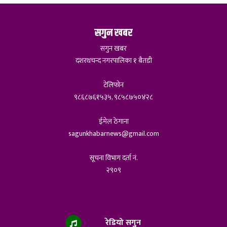
सगुन खबर
सगुन खबर
दशरथचन्द नगरपालिका १ बैतडी
टेलिफोन
९८६८७६१५३५, ९८५८७५०४२८
ईमेल ठेगाना
sagunkhabarnews@gmail.com
सूचना विभाग दर्ता नं.
२९०९
रेडियो सगुन