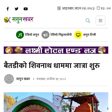
रेडियो सगुन
रेडियो निङ्गलाशैनी
सगुन टिभी
बैतडीको शिवनाथ धाममा जात्रा शुरु
सगुन खबर
मंगलबार, कात्तिक ११, २०८२