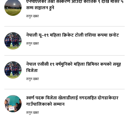
एनपीएलको तेस्रो संस्करण आउँदो कात्तिक ९ देखि मंसिर ५
सम्म सञ्चालन हुने
सगुन खबर
नेपाली यू–१९ महिला क्रिकेट टोली एशिया कपमा छनोट
सगुन खबर
नेपाल एसीसी १९ वर्षमुनिको महिला प्रिमियर कपको समूह
विजेता
सगुन खबर
स्वर्ण पदक विजेता खेलाडीलाई नगदसहित दोगडाकेदार
गाउँपालिकाको सम्मान
सगुन खबर