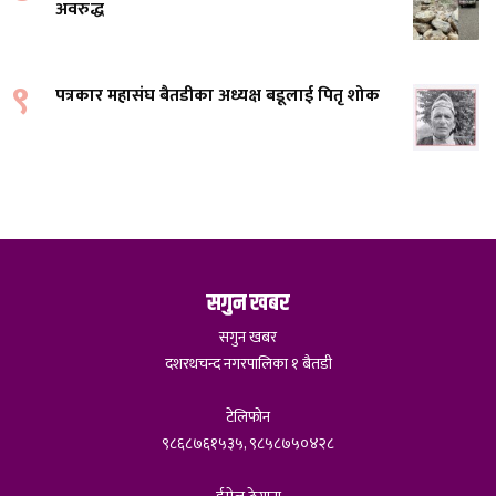
अवरुद्ध
९
पत्रकार महासंघ बैतडीका अध्यक्ष बडूलाई पितृ शोक
सगुन खबर
सगुन खबर
दशरथचन्द नगरपालिका १ बैतडी
टेलिफोन
९८६८७६१५३५, ९८५८७५०४२८