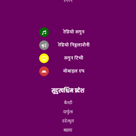
२९०९
रेडियो सगुन
रेडियो निङ्गलाशैनी
सगुन टिभी
मोबाइल एप
सुदुरपश्चिम प्रदेश
बैतडी
दार्चुला
डडेल्धुरा
बझाङ