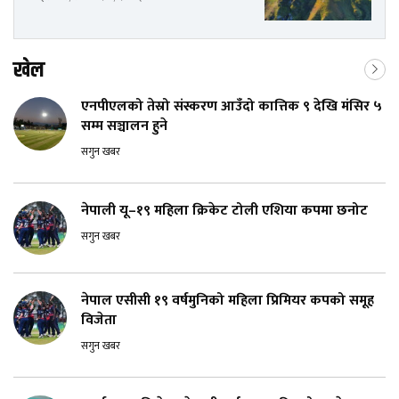
खेल
एनपीएलको तेस्रो संस्करण आउँदो कात्तिक ९ देखि मंसिर ५
सम्म सञ्चालन हुने
सगुन खबर
नेपाली यू–१९ महिला क्रिकेट टोली एशिया कपमा छनोट
सगुन खबर
नेपाल एसीसी १९ वर्षमुनिको महिला प्रिमियर कपको समूह
विजेता
सगुन खबर