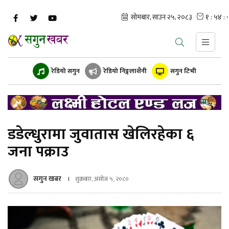
रेडियो सगुन
रेडियो निङ्गलाशैनी
सगुन टिभी
डडेल्धुरामा जुवातास खेलिरहेका ६
जना पक्राउ
सगुन खबर
शुक्रबार, असोज ५, २०८०