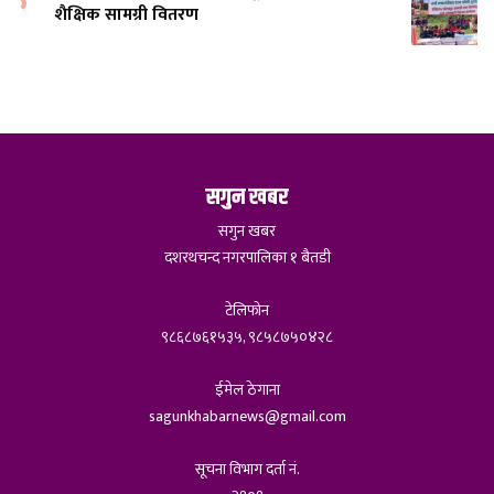
शैक्षिक सामग्री वितरण
सगुन खबर
सगुन खबर
दशरथचन्द नगरपालिका १ बैतडी
टेलिफोन
९८६८७६१५३५, ९८५८७५०४२८
ईमेल ठेगाना
sagunkhabarnews@gmail.com
सूचना विभाग दर्ता नं.