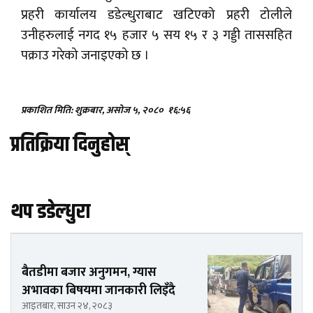
प्रहरी कार्यालय डडेल्धुराबाट खटिएको प्रहरी टोलीले
उनीहरुलाई नगद १५ हजार ५ सय १५ र ३ गड्डी ताससहित
पक्राउ गरेको जनाइएको छ ।
प्रकाशित मिति: शुक्रबार, असोज ५, २०८०
१६:५६
प्रतिक्रिया दिनुहोस्
थप डडेल्धुरा
बैतडीमा बजार अनुगमन, ग्यास
अभावका बिषयमा जानकारी लिइँदै
आइतबार, साउन २४, २०८३