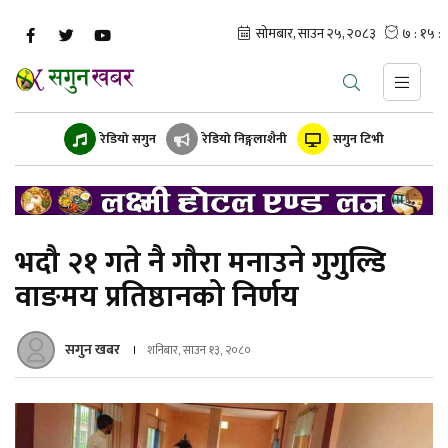
रेडियो सगुन
रेडियो निङ्गलाशैनी
सगुन टिभी
भदौ २१ गते नै गौरा मनाउने गुगुल्डि
वाङमय प्रतिष्ठानको निर्णय
सगुन खबर
शनिबार, साउन १३, २०८०