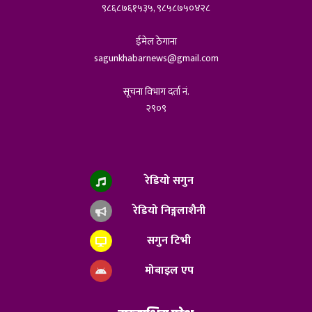
९८६८७६१५३५, ९८५८७५०४२८
ईमेल ठेगाना
sagunkhabarnews@gmail.com
सूचना विभाग दर्ता नं.
२९०९
रेडियो सगुन
रेडियो निङ्गलाशैनी
सगुन टिभी
मोबाइल एप