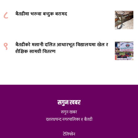
८
बैतडीमा भरुवा बन्दुक बरामद
९
बैतडीको मसानी दलित आधारभूत विद्यालयमा खेल र
शैक्षिक सामग्री वितरण
सगुन खबर
सगुन खबर
दशरथचन्द नगरपालिका १ बैतडी
टेलिफोन