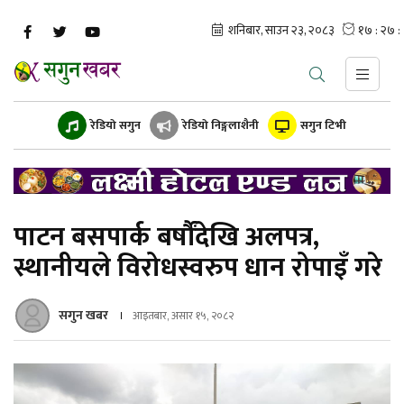
रेडियो सगुन
रेडियो निङ्गलाशैनी
सगुन टिभी
पाटन बसपार्क बर्षौंदेखि अलपत्र,
स्थानीयले विरोधस्वरुप धान रोपाइँ गरे
सगुन खबर
आइतबार, असार १५, २०८२