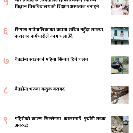
५
चार प्रादेशिक अस्पताललाई दशरथचन्द स्वास्थ्य
विज्ञान विश्वविद्यालयको शिक्षण अस्पताल बनाइने
६
सिगास गाउँपालिकाका वडामा सचिव नहुँदा समस्या,
करारका कर्मचारीले काम चलाउँदै
७
बैतडीमा साउनको महिना सिन्का दिने चलन
८
बैतडीमा भरुवा बन्दुक बरामद
९
पहिरोको कारण सिल्लेगडा–कालागाउँ–पुर्चौंडी सडक
अवरुद्ध