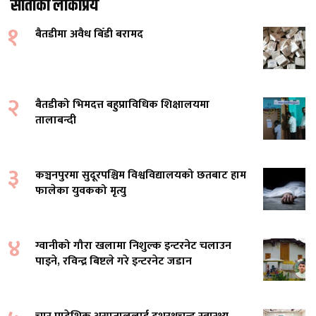
साताको लोकप्रिय
१
बैतडीमा अवैध बिँडी बरामद
२
बैतडीको भिमदत्त बहुप्राविधिक शिक्षालयमा
तालाबन्दी
३
कञ्चनपुरमा सुदूरपश्चिम विश्वविद्यालयको छतबाट हाम
फालेका युवकको मृत्यु
४
ग्वानीको गौरा खलामा निशुल्क इन्टरनेट चलाउन
पाइने, रविन्द्र बिष्टले गरे इन्टरनेट जडान