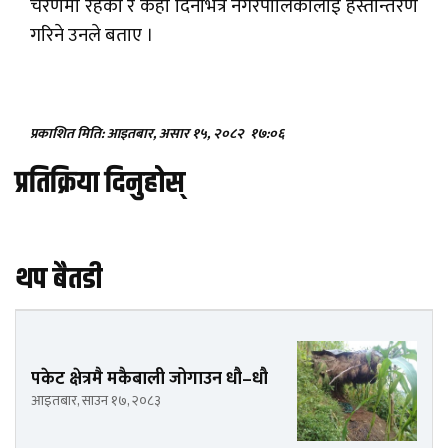
चरणमा रहेको र केही दिनभित्र नगरपालिकालाई हस्तान्तरण
गरिने उनले बताए ।
प्रकाशित मिति: आइतबार, असार १५, २०८२
१७:०६
प्रतिक्रिया दिनुहोस्
थप बैतडी
पकेट क्षेत्रमै मकैबाली जोगाउन धौ–धौ
आइतबार, साउन १७, २०८३