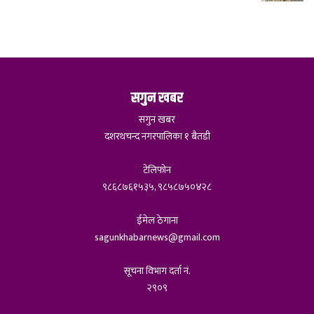
सगुन खबर
सगुन खबर
दशरथचन्द नगरपालिका १ बैतडी
टेलिफोन
९८६८७६१५३५, ९८५८७५०४२८
ईमेल ठेगाना
sagunkhabarnews@gmail.com
सूचना विभाग दर्ता नं.
२९०९