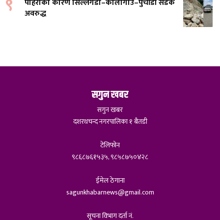
९
पहिरोको कारण सिल्लेगडा–कालागाउँ–पुर्चौंडी सडक
अवरुद्ध
सगुन खबर
सगुन खबर
दशरथचन्द नगरपालिका १ बैतडी
टेलिफोन
९८६८७६१५३५, ९८५८७५०४२८
ईमेल ठेगाना
sagunkhabarnews@gmail.com
सूचना विभाग दर्ता नं.