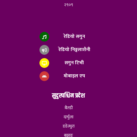
२९०९
रेडियो सगुन
रेडियो निङ्गलाशैनी
सगुन टिभी
मोबाइल एप
सुदुरपश्चिम प्रदेश
बैतडी
दार्चुला
डडेल्धुरा
बझाङ