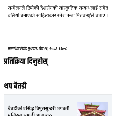
सम्मेलनले छिमेकी देशसँगको सांस्कृतिक सम्बन्धलाई समेत
बलियो बनाएको साहित्यकार रमेश पन्त ‘मितबन्धु’ले बताए ।
प्रकाशित मिति: बुधबार, जेठ १३, २०८३
१६:०८
प्रतिक्रिया दिनुहोस्
थप बैतडी
बैतडीको प्रसिद्ध त्रिपुरासुन्दरी भगवती
मन्दिरमा अषाढी जात्रा शुरु