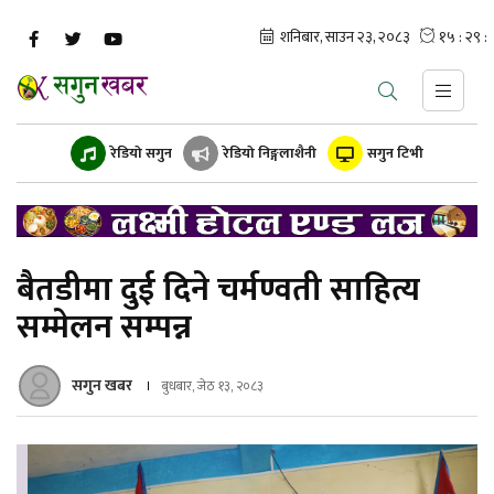
रेडियो सगुन
रेडियो निङ्गलाशैनी
सगुन टिभी
बैतडीमा दुई दिने चर्मण्वती साहित्य
सम्मेलन सम्पन्न
सगुन खबर
बुधबार, जेठ १३, २०८३