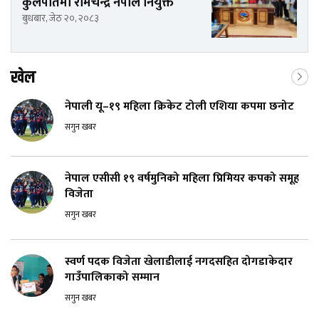
कुलपतिमा रामचन्द्र नेपाल नियुक्त
बुधबार, जेठ २०, २०८३
खेल
नेपाली यू–१९ महिला क्रिकेट टोली एशिया कपमा छनोट
सगुन खबर
नेपाल एसीसी १९ वर्षमुनिको महिला प्रिमियर कपको समूह
विजेता
सगुन खबर
स्वर्ण पदक विजेता खेलाडीलाई नगदसहित दोगडाकेदार
गाउँपालिकाको सम्मान
सगुन खबर