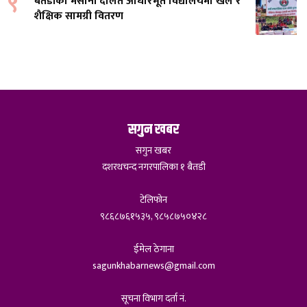
९
बैतडीको मसानी दलित आधारभूत विद्यालयमा खेल र
शैक्षिक सामग्री वितरण
सगुन खबर
सगुन खबर
दशरथचन्द नगरपालिका १ बैतडी
टेलिफोन
९८६८७६१५३५, ९८५८७५०४२८
ईमेल ठेगाना
sagunkhabarnews@gmail.com
सूचना विभाग दर्ता नं.