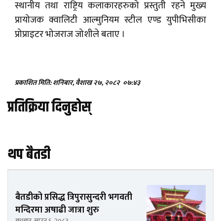
स्थानीय तथा राष्ट्रिय कलाकारहरुको प्रस्तुती रहने मुख्य
प्रायोजक क्वालिटी आल्मुनियम स्टील एण्ड युपीभिसीका
प्रोप्राइटर भोजराज जोशीले बताए ।
प्रकाशित मिति: शनिबार, वैशाख २७, २०८२
०७:४३
प्रतिक्रिया दिनुहोस्
थप बैतडी
बैतडीको प्रसिद्ध त्रिपुरासुन्दरी भगवती
मन्दिरमा अषाढी जात्रा शुरु
बुधबार, साउन ६, २०८३