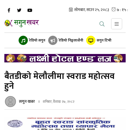
रेडियो सगुन
रेडियो निङ्गलाशैनी
सगुन टिभी
बैतडीको मेलौलीमा स्वराड महोत्सव
हुने
सगुन खबर
शनिबार, वैशाख २७, २०८२