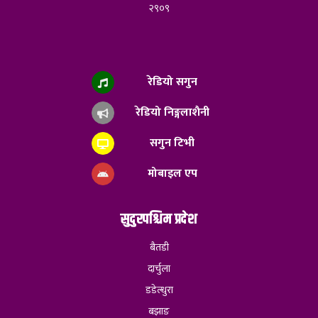
२९०९
रेडियो सगुन
रेडियो निङ्गलाशैनी
सगुन टिभी
मोबाइल एप
सुदुरपश्चिम प्रदेश
बैतडी
दार्चुला
डडेल्धुरा
बझाङ