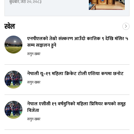
बुधबार, जेठ २०, २०८३
खेल
एनपीएलको तेस्रो संस्करण आउँदो कात्तिक ९ देखि मंसिर ५
सम्म सञ्चालन हुने
सगुन खबर
नेपाली यू–१९ महिला क्रिकेट टोली एशिया कपमा छनोट
सगुन खबर
नेपाल एसीसी १९ वर्षमुनिको महिला प्रिमियर कपको समूह
विजेता
सगुन खबर