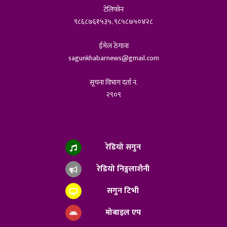
टेलिफोन
९८६८७६१५३५, ९८५८७५०४२८
ईमेल ठेगाना
sagunkhabarnews@gmail.com
सूचना विभाग दर्ता नं.
२९०९
रेडियो सगुन
रेडियो निङ्गलाशैनी
सगुन टिभी
मोबाइल एप