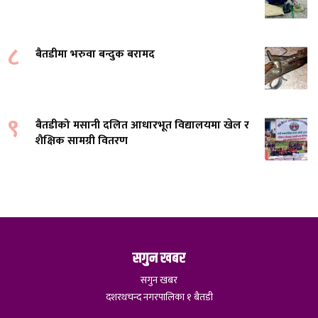
८
बैतडीमा भरुवा बन्दुक बरामद
९
बैतडीको मसानी दलित आधारभूत विद्यालयमा खेल र
शैक्षिक सामग्री वितरण
सगुन खबर
सगुन खबर
दशरथचन्द नगरपालिका १ बैतडी