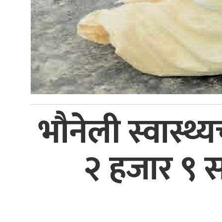
भौनेली स्वास्थ्
२ हजार ९ स