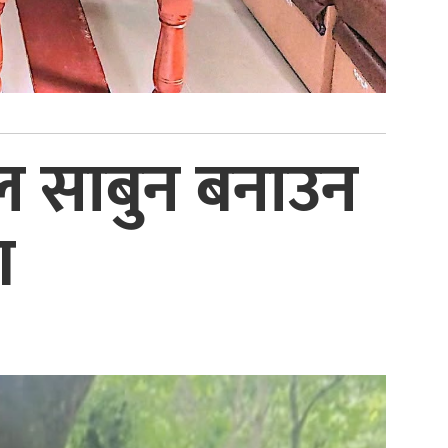
ल साबुन बनाउन
रण